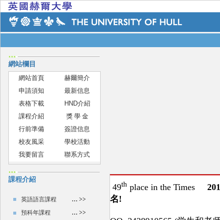
網站欄目
網站首頁
赫爾簡介
申請須知
最新信息
表格下載
HND
介紹
課程介紹
獎 學 金
行前準備
簽證信息
校友風采
學校活動
我要留言
聯系方式
課程介紹
英語語言課程
… >>
預科年課程
… >>